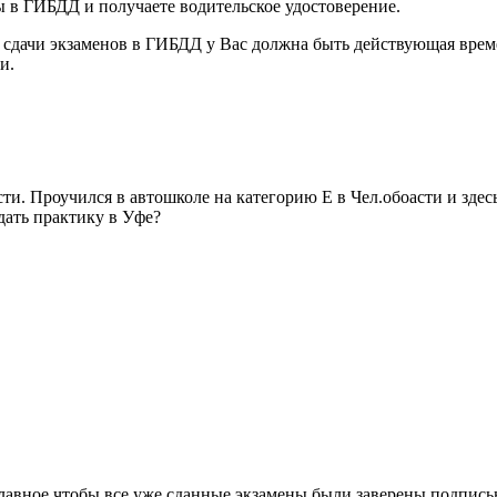
 в ГИБДД и получаете водительское удостоверение.
 сдачи экзаменов в ГИБДД у Вас должна быть действующая време
и.
и. Проучился в автошколе на категорию Е в Чел.обоасти и здесь
дать практику в Уфе?
 главное чтобы все уже сданные экзамены были заверены подпись