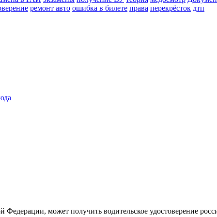
оверение
ремонт авто
ошибка в билете
права
перекрёсток
дтп
сюда
й Федерации, может получить водительское удостоверение росс