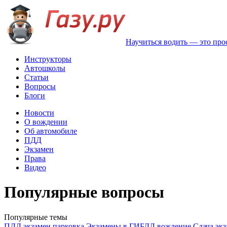
Научиться водить — это про
Инструкторы
Автошколы
Статьи
Вопросы
Блоги
Новости
О вождении
Об автомобиле
ПДД
Экзамен
Права
Видео
Популярные вопросы
Популярные темы
ПДД
экзамен
парковка
Экзамены в ГИБДД
вождение
Сдача эк