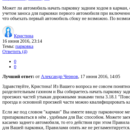
Может ли автомобиль начать парковку задним ходом в карман, 
учетом заноса для парковки первого автомобиля при включенно
что объехать первый автомобиль сбоку не возможно. По возмо
Кристина
16 июня 2016, 23:14
Темы:
парковка
Ответить
(4)
0
0
Лучший ответ:
от
Александр Чернов
, 17 июня 2016, 14:05
Здравствуйте, Кристина! Из Вашего вопроса не совсем понятно
разделительным газоном и Вы собираетесь начать парковку задн
проезжих частей утыкан дорожными знаками типа 3.18.1 "Повор
проезда и основной проезжей части можно квалифицировать ка
Если же под словом "карман" Вы имеете ввиду парковочное мес
припарковаться в нём , удобным для Вас способом. Можете зае
касаемо заднего автомобиля, то его действия при этом Правил
для Вашей парковки, Правилами опять же не регламентируется.