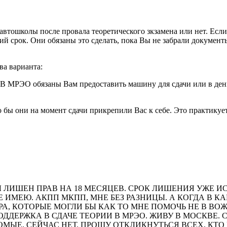
втошколы после провала теоретического зкзамена или нет. Если 
ний срок. Они обязаны это сделать, пока Вы не забрали докумен
ва варианта:
и. В МРЭО обязаны Вам предоставить машину для сдачи или в де
о бы они на момент сдачи прикрепили Вас к себе. Это практикует
ЫЛ ЛИШЕН ПРАВ НА 18 МЕСЯЦЕВ. СРОК ЛИШЕНИЯ УЖЕ ИС
НЕ ИМЕЮ. АКПП МКПП, МНЕ БЕЗ РАЗНИЦЫ. А КОГДА В 
, КОТОРЫЕ МОГЛИ БЫ КАК ТО МНЕ ПОМОЧЬ НЕ В ВОЖДЕ
ОДДЕРЖКА В СДАЧЕ ТЕОРИИ В МРЭО. ЖИВУ В МОСКВЕ.
КОМЫЕ, СЕЙЧАС НЕТ. ПРОШУ ОТКЛИКНУТЬСЯ ВСЕХ, К