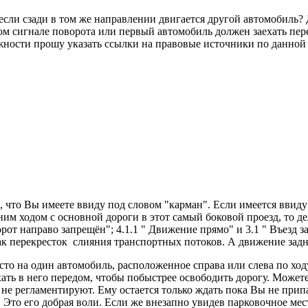
если сзади в том же направлении двигается другой автомобиль?
м сигнале поворота или первый автомобиль должен заехать пере
жности прошу указать ссылки на правовые источники по данной
, что Вы имеете ввиду под словом "карман". Если имеется ввид
им ходом с основной дороги в этот самый боковой проезд, то дел
от направо запрещён"; 4.1.1 " Движение прямо" и 3.1 " Въезд 
к перекресток слияния транспортных потоков. А движение задн
то на один автомобиль, расположенное справа или слева по ход
хать в него передом, чтобы побыстрее освободить дорогу. Может
а не регламентируют. Ему остается только ждать пока Вы не при
 Это его добрая воли. Если же внезапно увидев парковочное мес