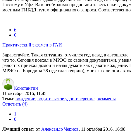
Поэтому в Уфе Вам необходимо предоставить весь пакет докуме
местным ГИБДД путем официального запроса. Соответственно 
6
0
Практический экзамен в ГАИ
Здравствуйте. Такая ситуация, отучился год назад в автошколе
что то. Сегодня поехал в МРЭО со своими документами, у меня
радостях приехал домой и начал думать как сдавать вождение.
МРЭО на Бородина 58 (где сдал теорию), мне сказали они авто
Константин
11 октября 2016, 11:45
Темы:
вождение
,
водительское удостоверение
,
экзамены
Ответить
(4)
1
0
Лучший ответ:
от
Александр Чернов
, 11 октября 2016, 16:08