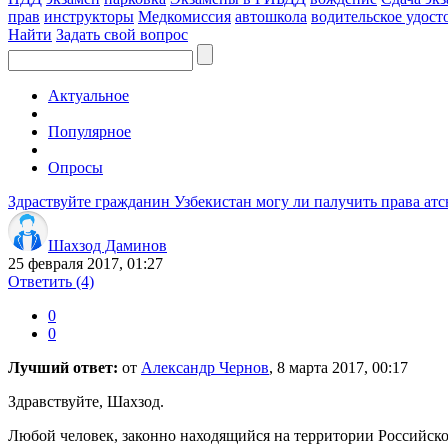
прав
инструкторы
Медкомиссия
автошкола
водительское удост
Найти
Задать свой вопрос
Актуальное
Популярное
Опросы
Здраствуйте гражданин Узбекистан могу ли палучить права ат
Шахзод Даминов
25 февраля 2017, 01:27
Ответить
(4)
0
0
Лучший ответ:
от
Александр Чернов
, 8 марта 2017, 00:17
Здравствуйте, Шахзод.
Любой человек, законно находящийся на территории Российско