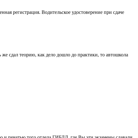
нная регистрация. Водительское удостоверение при сдаче
 же сдал теорию, как дело дошло до практики, то автошкола
ю и печатью того отдела ГИБДД, где Вы эти экзамены сдавали.