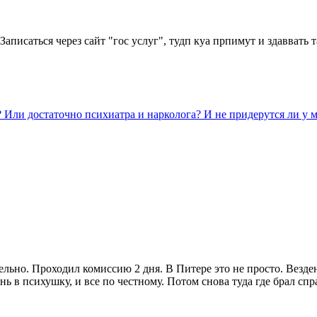
аписаться через сайт "гос услуг", тудп куа прпимут и здаввать 
и достаточно психиатра и нарколога? И не придерутся ли у мен
ьно. Проходил комиссию 2 дня. В Питере это не просто. Везден 
нь в психушку, и все по честному. Потом снова туда где брал сп