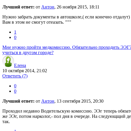
Лучший ответ:
от
Антон
, 26 ноября 2015, 18:11
Нужно забрать документы в автошколе,( если конечно отдалут) З
Вам в этом не смогут отеазать. """
1
0
Мне нужно пройти медкомиссию. Обязательно проходить ЭЭГ? Ил
учиться в другом городе?
Елена
10 октября 2014, 21:02
Ответить
(7)
0
0
Лучший ответ:
от
Антон
, 13 сентября 2015, 20:30
Проходил недавно Водительскую комиссию. ЭЭг теперь обязател
же ЭЭг, потом нарколог,- пол дня в очереде. На следующщий де
так.