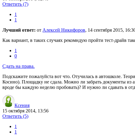
Ответить
(7)
1
1
Лучший ответ:
от
Алексей Никифоров
, 14 сентября 2015, 16:3
Как вариант, в таких случаях рекомндую пройти тест-драйв та
1
0
Сдать на права.
Подскажите пожалуйста вот что. Отучилась в автошколе. Теор
Косино). Площадку не сдала. Можно ли забрать документы из ав
вроде бы каждую неделю пробовать)? И нужно ли сдавать в отд
Ксения
15 октября 2014, 13:56
Ответить
(5)
1
1