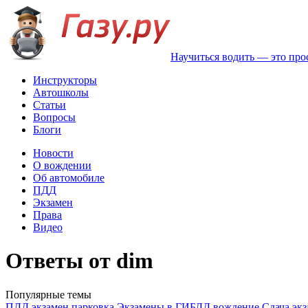
Научиться водить — это про
Инструкторы
Автошколы
Статьи
Вопросы
Блоги
Новости
О вождении
Об автомобиле
ПДД
Экзамен
Права
Видео
Ответы от dim
Популярные темы
ПДД
экзамен
парковка
Экзамены в ГИБДД
вождение
Сдача эк