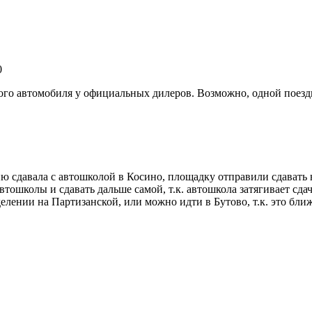
0
кого автомобиля у официальных дилеров. Возможно, одной поездки
ию сдавала с автошколой в Косино, площадку отправили сдавать
тошколы и сдавать дальше самой, т.к. автошкола затягивает сдач
елении на Партизанской, или можно идти в Бутово, т.к. это бли