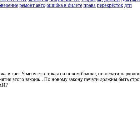
оверение
ремонт авто
ошибка в билете
права
перекрёсток
дтп
а в гаи. У меня есть такая на новом бланке, но печати нарколога
нятия этого закона... По новому закону печати должны быть стр
ГАИ?