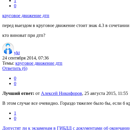
1
0
круговое движение дтп
перед выездом в круговое движение стоит знак 4.3 в сочетании 
кто виноват при дтп?
ykt
24 сентября 2014, 07:36
Темы:
круговое движение дтп
Ответить
(6)
0
0
Лучший ответ:
от
Алексей Никифоров
, 25 августа 2015, 11:55
В этом случае все очевидно. Гораздо тяжелее было бы, если б кр
1
0
Допустят ли к экзаменам в ГИБДД с документами об окончании