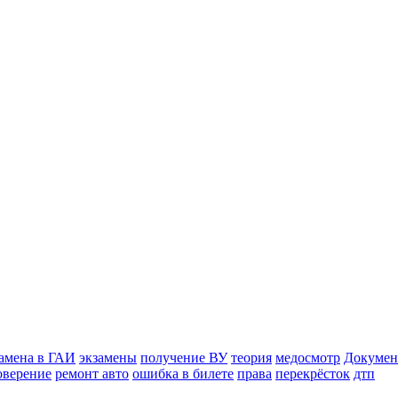
замена в ГАИ
экзамены
получение ВУ
теория
медосмотр
Документ
оверение
ремонт авто
ошибка в билете
права
перекрёсток
дтп