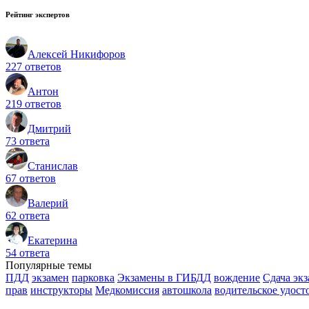
Рейтинг экспертов
Алексей Никифоров
227 ответов
Антон
219 ответов
Дмитрий
73 ответа
Станислав
67 ответов
Валерий
62 ответа
Екатерина
54 ответа
Популярные темы
ПДД
экзамен
парковка
Экзамены в ГИБДД
вождение
Сдача эк
прав
инструкторы
Медкомиссия
автошкола
водительское удост