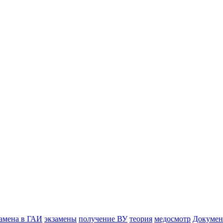
замена в ГАИ
экзамены
получение ВУ
теория
медосмотр
Документ