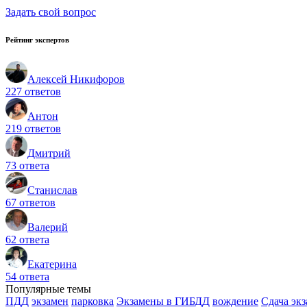
Задать свой вопрос
Рейтинг экспертов
Алексей Никифоров
227 ответов
Антон
219 ответов
Дмитрий
73 ответа
Станислав
67 ответов
Валерий
62 ответа
Екатерина
54 ответа
Популярные темы
ПДД
экзамен
парковка
Экзамены в ГИБДД
вождение
Сдача эк