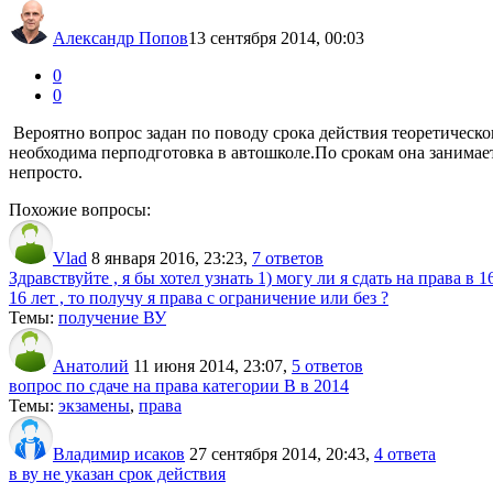
Александр Попов
13 сентября 2014, 00:03
0
0
Вероятно вопрос задан по поводу срока действия теоретическо
необходима перподготовка в автошколе.По срокам она занимает
непросто.
Похожие вопросы:
Vlad
8 января 2016, 23:23
,
7 ответов
Здравствуйте , я бы хотел узнать 1) могу ли я сдать на права в 
16 лет , то получу я права с ограничение или без ?
Темы:
получение ВУ
Анатолий
11 июня 2014, 23:07
,
5 ответов
вопрос по сдаче на права категории В в 2014
Темы:
экзамены
,
права
Владимир исаков
27 сентября 2014, 20:43
,
4 ответа
в ву не указан срок действия