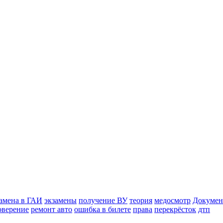
замена в ГАИ
экзамены
получение ВУ
теория
медосмотр
Документ
оверение
ремонт авто
ошибка в билете
права
перекрёсток
дтп