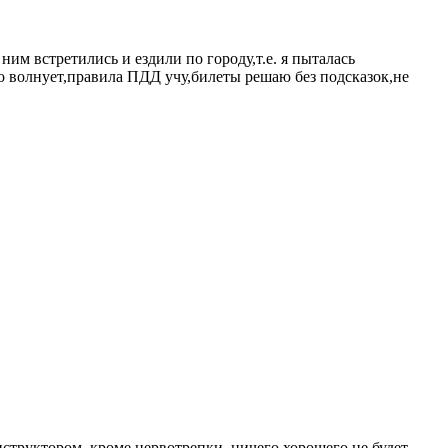
ним встретились и ездили по городу,т.е. я пыталась
то волнует,правила ПДД учу,билеты решаю без подсказок,не
нструктором, кроме нервотрепки, ничего хорошего не будет.