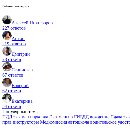
Рейтинг экспертов
Алексей Никифоров
227 ответов
Антон
219 ответов
Дмитрий
73 ответа
Станислав
67 ответов
Валерий
62 ответа
Екатерина
54 ответа
Популярные темы
ПДД
экзамен
парковка
Экзамены в ГИБДД
вождение
Сдача эк
прав
инструкторы
Медкомиссия
автошкола
водительское удост