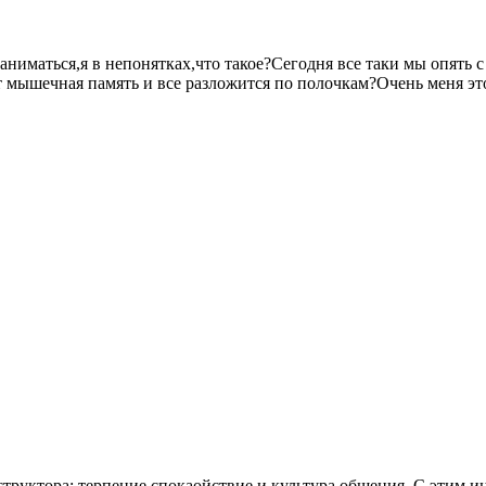
ниматься,я в непонятках,что такое?Сегодня все таки мы опять с 
ет мышечная память и все разложится по полочкам?Очень меня э
структора: терпение спокаойствие и культура общения. С этим и