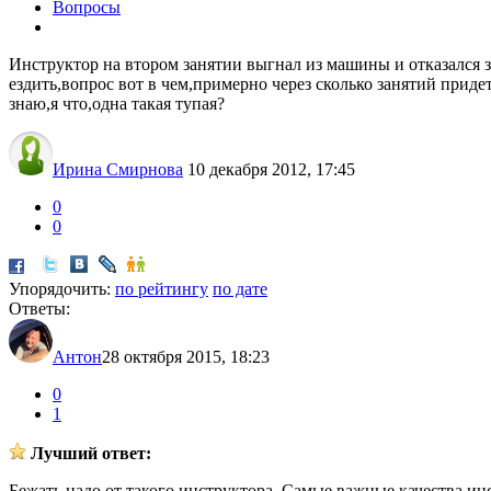
Вопросы
Инструктор на втором занятии выгнал из машины и отказался за
ездить,вопрос вот в чем,примерно через сколько занятий прид
знаю,я что,одна такая тупая?
Ирина Смирнова
10 декабря 2012, 17:45
0
0
Упорядочить:
по рейтингу
по дате
Ответы:
Антон
28 октября 2015, 18:23
0
1
Лучший ответ:
Бежать надо от такого инструктора. Самые важные качества ин