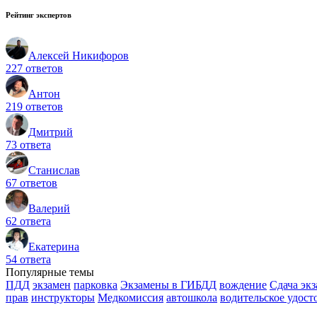
Рейтинг экспертов
Алексей Никифоров
227 ответов
Антон
219 ответов
Дмитрий
73 ответа
Станислав
67 ответов
Валерий
62 ответа
Екатерина
54 ответа
Популярные темы
ПДД
экзамен
парковка
Экзамены в ГИБДД
вождение
Сдача эк
прав
инструкторы
Медкомиссия
автошкола
водительское удост