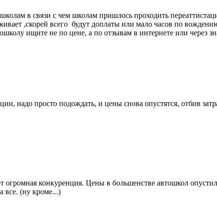
ошколам в связи с чем школам пришлось проходить переаттистаци
живает ,скорей всего будут доплаты или мало часов по вождению
школу ищите не по цене, а по отзывам в интернете или через зн
ации, надо просто подождать, и цены снова опустятся, отбив затр
т огромная конкуренция. Цены в большенстве автошкол опустилис
все. (ну кроме...)