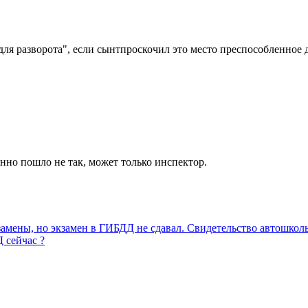
ля разворота", если сынтпроскочил это место преспособленное д
енно пошло не так, может только инспектор.
кзамены, но экзамен в ГИБДД не сдавал. Свидетельство автошко
 сейчас ?