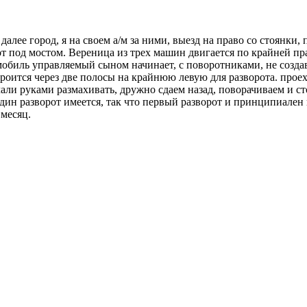
далее город, я на своем а/м за ними, выезд на право со стоянки,
рот под мостом. Вереница из трех машин двигается по крайней п
обиль управляемый сыном начинает, с поворотниками, не создав
троится через две полосы на крайнюю левую для разворота. проех
чали руками размахивать, дружно сдаем назад, поворачиваем и ст
е один разворот имеется, так что первый разворот и принципиален
 месяц.