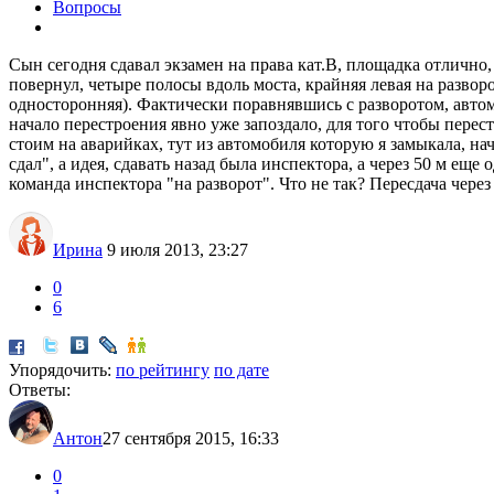
Вопросы
Сын сегодня сдавал экзамен на права кат.В, площадка отлично, 
повернул, четыре полосы вдоль моста, крайняя левая на разво
односторонняя). Фактически поравнявшись с разворотом, автом
начало перестроения явно уже запоздало, для того чтобы перес
стоим на аварийках, тут из автомобиля которую я замыкала, на
сдал", а идея, сдавать назад была инспектора, а через 50 м ещ
команда инспектора "на разворот". Что не так? Пересдача через
Ирина
9 июля 2013, 23:27
0
6
Упорядочить:
по рейтингу
по дате
Ответы:
Антон
27 сентября 2015, 16:33
0