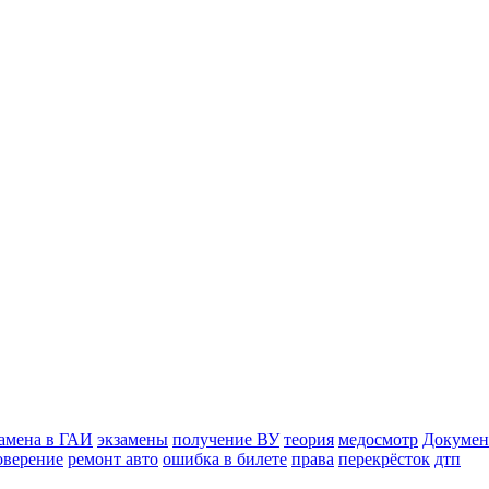
замена в ГАИ
экзамены
получение ВУ
теория
медосмотр
Документ
оверение
ремонт авто
ошибка в билете
права
перекрёсток
дтп