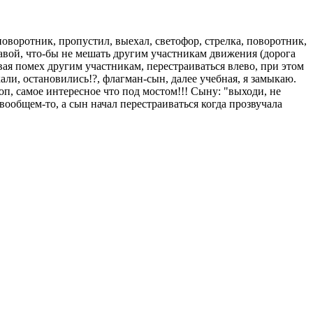
 поворотник, пропустил, выехал, светофор, стрелка, поворотник,
равой, что-бы не мешать другим участникам движения (дорога
ая помех другим участникам, перестраиваться влево, при этом
али, остановились!?, флагман-сын, далее учебная, я замыкаю.
оп, самое интересное что под мостом!!! Сыну: "выходи, не
 вообщем-то, а сын начал перестраиваться когда прозвучала