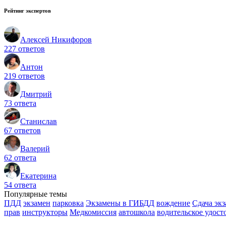
Рейтинг экспертов
Алексей Никифоров
227 ответов
Антон
219 ответов
Дмитрий
73 ответа
Станислав
67 ответов
Валерий
62 ответа
Екатерина
54 ответа
Популярные темы
ПДД
экзамен
парковка
Экзамены в ГИБДД
вождение
Сдача эк
прав
инструкторы
Медкомиссия
автошкола
водительское удост